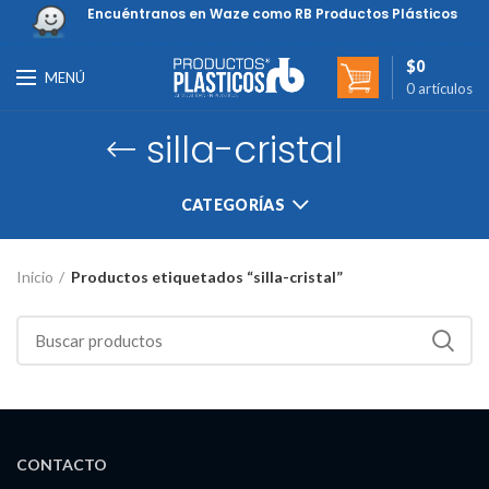
Encuéntranos en Waze como RB Productos Plásticos
$
0
MENÚ
0
artículos
silla-cristal
CATEGORÍAS
Inicio
Productos etiquetados “silla-cristal”
CONTACTO