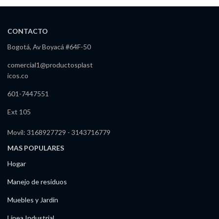
CONTACTO
Bogotá, Av Boyacá #64F-50
comercial1@productosplast
icos.co
601-7447551
Ext 105
Movil: 3168927729 - 3143716779
MAS POPULARES
Hogar
Manejo de residuos
Muebles y Jardín
Línea Industrial