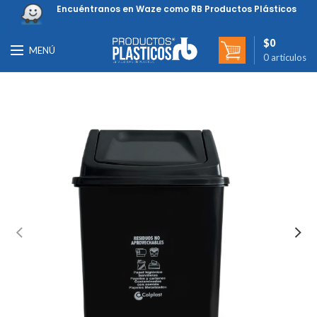
Encuéntranos en Waze como RB Productos Plásticos
$
0
MENÚ
0
artículos