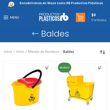
Encuéntranos en Waze como RB Productos Plásticos
$
0
MENÚ
0
artículos
Baldes
Inicio
Inicio
Manejo de Residuos
Baldes
NUEVO