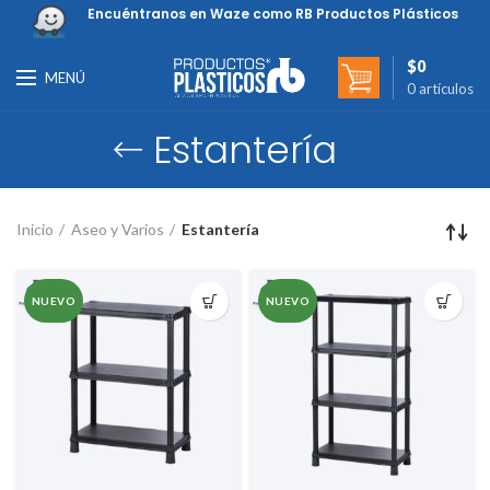
Encuéntranos en Waze como RB Productos Plásticos
$
0
MENÚ
0
artículos
Estantería
Inicio
Aseo y Varios
Estantería
NUEVO
NUEVO