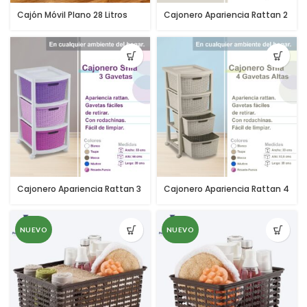
Cajón Móvil Plano 28 Litros
Cajonero Apariencia Rattan 2
cajón para bajo la cama
Gavetas Bajas + 3 Gavetas
Altas
Cajonero Apariencia Rattan 3
Cajonero Apariencia Rattan 4
Gavetas Altas
Gavetas Altas
NUEVO
NUEVO