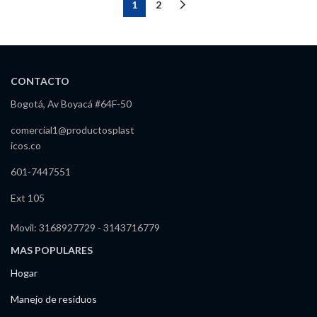
1
2
CONTACTO
Bogotá, Av Boyacá #64F-50
comercial1@productosplast
icos.co
601-7447551
Ext 105
Movil: 3168927729 - 3143716779
MAS POPULARES
Hogar
Manejo de residuos