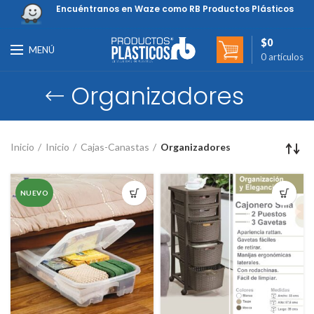
Encuéntranos en Waze como RB Productos Plásticos
$
0
MENÚ
0
artículos
Organizadores
Inicio
Inicio
Cajas-Canastas
Organizadores
NUEVO