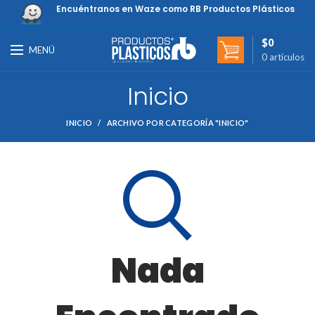
Encuéntranos en Waze como RB Productos Plásticos
$
0
MENÚ
0
artículos
Inicio
INICIO
ARCHIVO POR CATEGORÍA "INICIO"
Nada