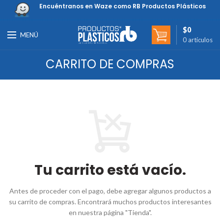
Encuéntranos en Waze como RB Productos Plásticos
$
0
MENÚ
0
artículos
CARRITO DE COMPRAS
Tu carrito está vacío.
Antes de proceder con el pago, debe agregar algunos productos a
su carrito de compras.
Encontrará muchos productos interesantes
en nuestra página "Tienda".