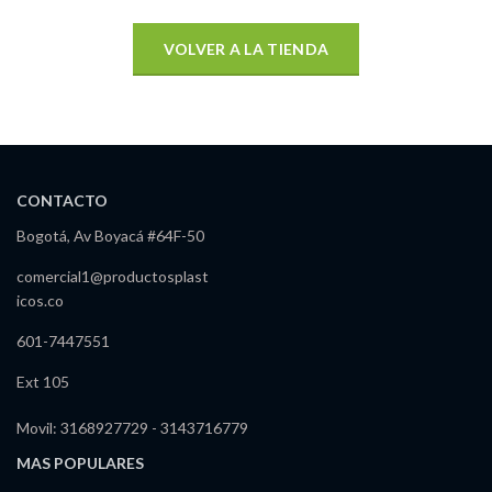
VOLVER A LA TIENDA
CONTACTO
Bogotá, Av Boyacá #64F-50
comercial1@productosplast
icos.co
601-7447551
Ext 105
Movil: 3168927729 - 3143716779
MAS POPULARES