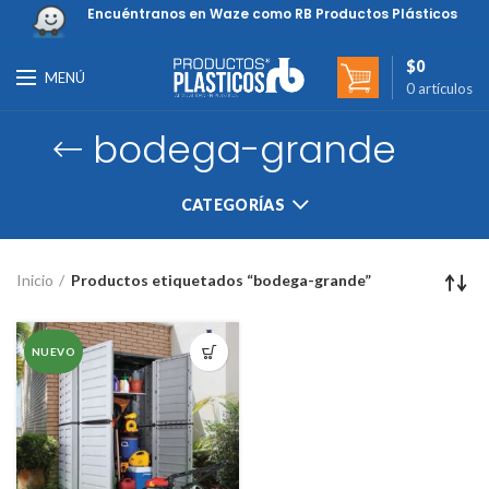
Encuéntranos en Waze como RB Productos Plásticos
$
0
MENÚ
0
artículos
bodega-grande
CATEGORÍAS
Inicio
Productos etiquetados “bodega-grande”
NUEVO