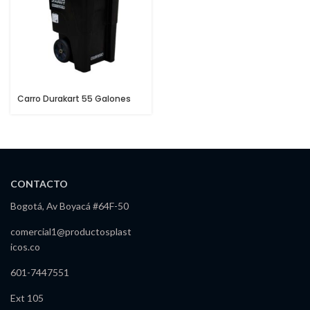
Carro Durakart 55 Galones
CONTACTO
Bogotá, Av Boyacá #64F-50
comercial1@productosplast
icos.co
601-7447551
Ext 105