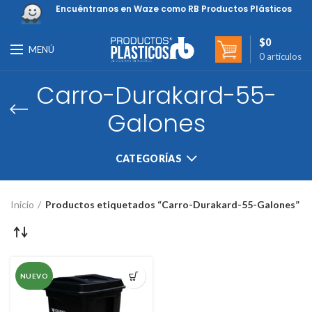
Encuéntranos en Waze como RB Productos Plásticos
$
0
MENÚ
0
artículos
Carro-Durakard-55-
Galones
CATEGORÍAS
Inicio
Productos etiquetados “Carro-Durakard-55-Galones”
NUEVO