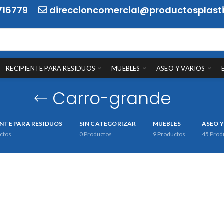
716779
direccioncomercial@productosplasti
RECIPIENTE PARA RESIDUOS
MUEBLES
ASEO Y VARIOS
Carro-grande
ENTE PARA RESIDUOS
SIN CATEGORIZAR
MUEBLES
ASEO Y
ctos
0
Productos
9
Productos
45
Prod