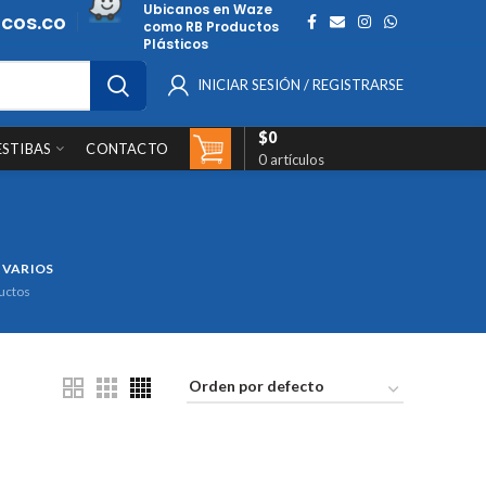
Ubicanos en Waze
cos.co
como RB Productos
Plásticos
INICIAR SESIÓN / REGISTRARSE
$
0
ESTIBAS
CONTACTO
0
artículos
 VARIOS
uctos