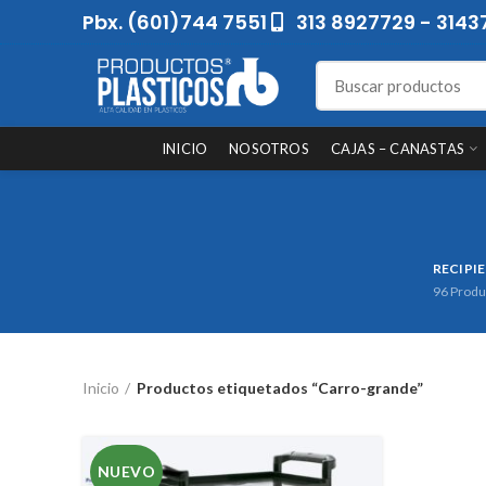
Pbx. (601)744 7551
313 8927729 - 3143
INICIO
NOSOTROS
CAJAS – CANASTAS
RECIPI
96
Produ
Inicio
Productos etiquetados “Carro-grande”
NUEVO