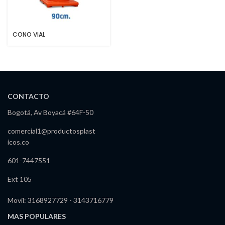
CONO VIAL
CONTACTO
Bogotá, Av Boyacá #64F-50
comercial1@productosplast
icos.co
601-7447551
Ext 105
Movil: 3168927729 - 3143716779
MAS POPULARES