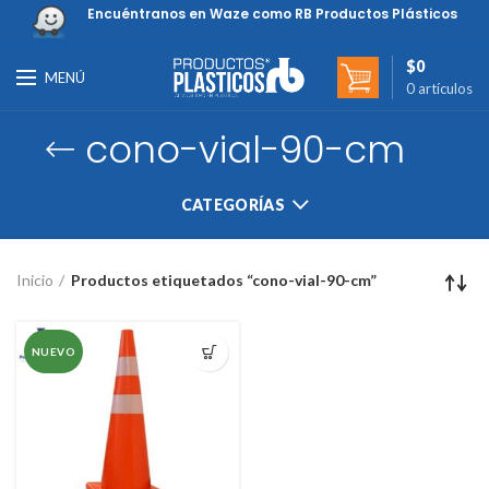
Encuéntranos en Waze como RB Productos Plásticos
$
0
MENÚ
0
artículos
cono-vial-90-cm
CATEGORÍAS
Inicio
Productos etiquetados “cono-vial-90-cm”
NUEVO