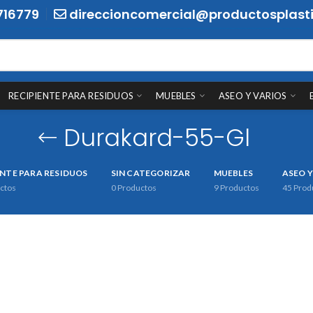
716779
direccioncomercial@productosplasti
RECIPIENTE PARA RESIDUOS
MUEBLES
ASEO Y VARIOS
Durakard-55-Gl
ENTE PARA RESIDUOS
SIN CATEGORIZAR
MUEBLES
ASEO Y
ctos
0
Productos
9
Productos
45
Prod