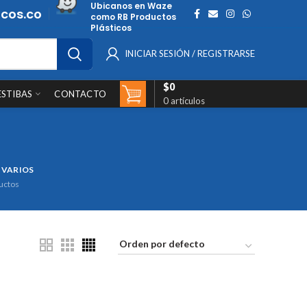
Ubicanos en Waze
cos.co
como RB Productos
Plásticos
INICIAR SESIÓN / REGISTRARSE
$
0
ESTIBAS
CONTACTO
0
artículos
 VARIOS
uctos