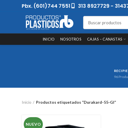
Pbx. (601)744 7551
313 8927729 - 3143
INICIO
NOSOTROS
CAJAS – CANASTAS
RECIPI
96
Produ
Inicio
Productos etiquetados “Durakard-55-Gl”
NUEVO