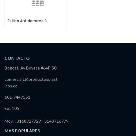
Estiba Antiderrame 3
Tambores
CONTACTO
Bogotá, Av Boyacá #64F-50
comercial1@productosplast
icos.co
601-7447551
Ext 105
Movil: 3168927729 - 3143716779
MAS POPULARES