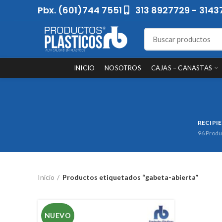
Pbx. (601)744 7551
313 8927729 - 3143
INICIO
NOSOTROS
CAJAS – CANASTAS
RECIPI
96
Produ
Inicio
Productos etiquetados “gabeta-abierta”
NUEVO