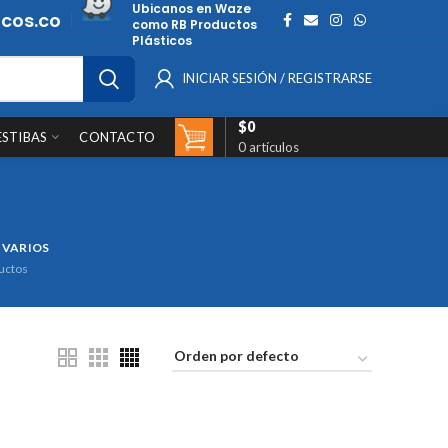
Ubicanos en Waze
cos.co
como RB Productos
Plásticos
INICIAR SESIÓN / REGISTRARSE
$
0
ESTIBAS
CONTACTO
0
artículos
 VARIOS
uctos