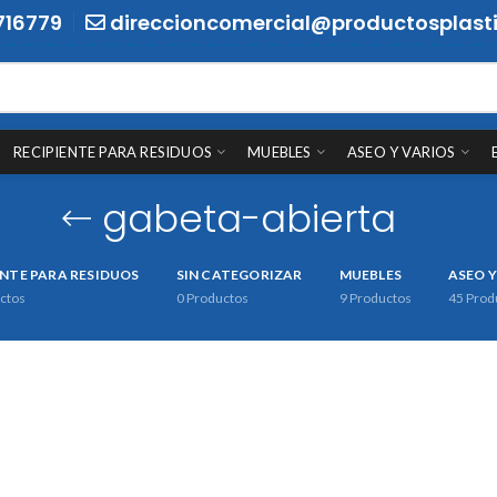
716779
direccioncomercial@productosplasti
RECIPIENTE PARA RESIDUOS
MUEBLES
ASEO Y VARIOS
gabeta-abierta
ENTE PARA RESIDUOS
SIN CATEGORIZAR
MUEBLES
ASEO Y
ctos
0
Productos
9
Productos
45
Prod