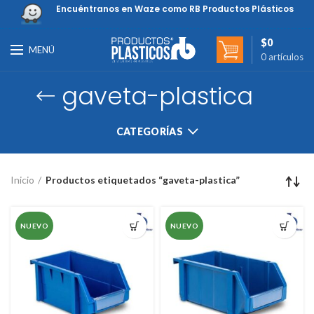
Encuéntranos en Waze como RB Productos Plásticos
$
0
MENÚ
0
artículos
gaveta-plastica
CATEGORÍAS
Inicio
Productos etiquetados “gaveta-plastica”
NUEVO
NUEVO