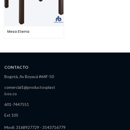
Mesa Eterna
CONTACTO
Bogotá, Av Boyacá #64F-50
comercial1@productosplast
icos.co
601-7447551
Ext 105
Movil: 3168927729 - 3143716779