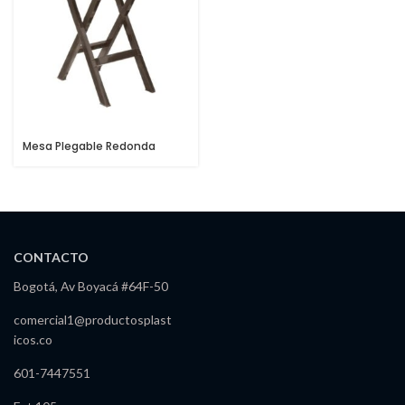
Mesa Plegable Redonda
CONTACTO
Bogotá, Av Boyacá #64F-50
comercial1@productosplast
icos.co
601-7447551