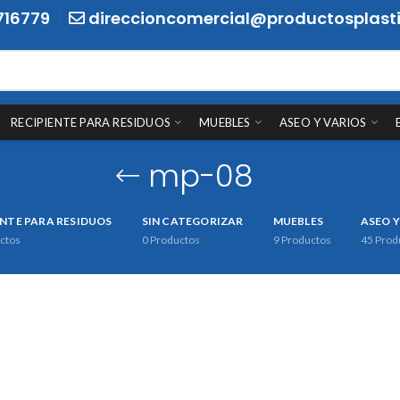
716779
direccioncomercial@productosplasti
RECIPIENTE PARA RESIDUOS
MUEBLES
ASEO Y VARIOS
mp-08
ENTE PARA RESIDUOS
SIN CATEGORIZAR
MUEBLES
ASEO Y
ctos
0
Productos
9
Productos
45
Prod