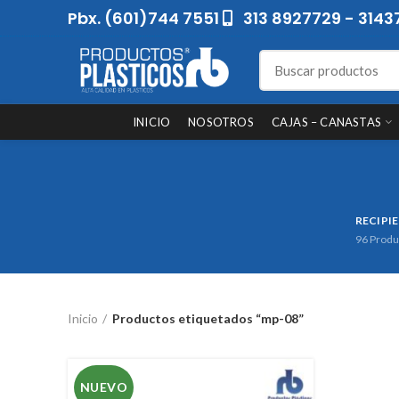
Pbx. (601)744 7551
313 8927729 - 3143
INICIO
NOSOTROS
CAJAS – CANASTAS
RECIPI
96
Produ
Inicio
Productos etiquetados “mp-08”
NUEVO