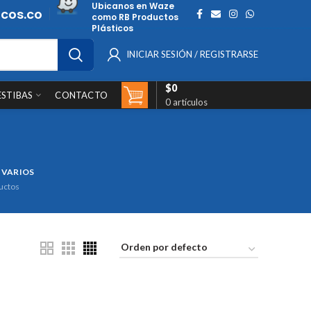
Ubicanos en Waze
cos.co
como RB Productos
Plásticos
INICIAR SESIÓN / REGISTRARSE
$
0
ESTIBAS
CONTACTO
0
artículos
 VARIOS
uctos