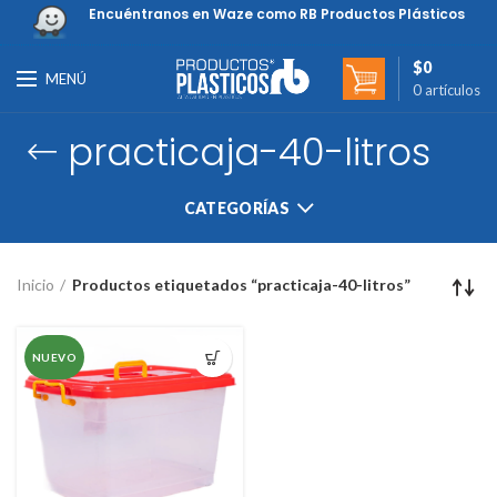
Encuéntranos en Waze como RB Productos Plásticos
$
0
MENÚ
0
artículos
practicaja-40-litros
CATEGORÍAS
Inicio
Productos etiquetados “practicaja-40-litros”
NUEVO