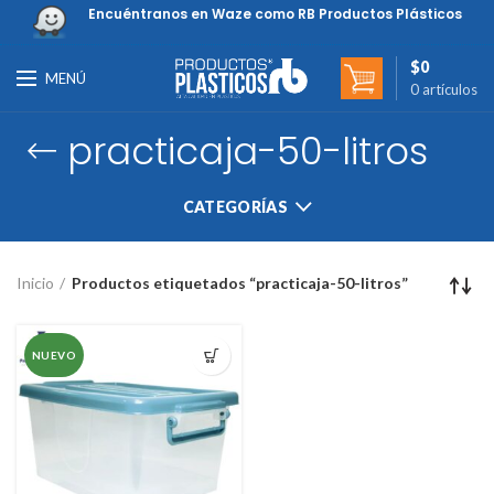
Encuéntranos en Waze como RB Productos Plásticos
$
0
MENÚ
0
artículos
practicaja-50-litros
CATEGORÍAS
Inicio
Productos etiquetados “practicaja-50-litros”
NUEVO