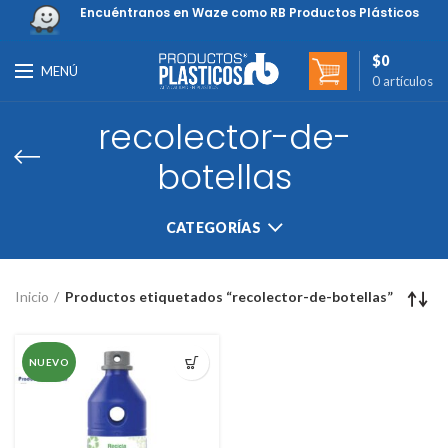
Encuéntranos en Waze como RB Productos Plásticos
$
0
MENÚ
0
artículos
recolector-de-
botellas
CATEGORÍAS
Inicio
Productos etiquetados “recolector-de-botellas”
NUEVO