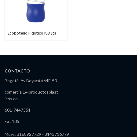
Ecobotella Plástics 153 Lts
CONTACTO
Bogotá, Av Boyacá #64F-50
comercial1@productosplast
icos.co
601-7447551
Ext 105
Movil: 3168927729 - 3143716779