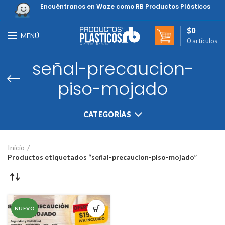
Encuéntranos en Waze como RB Productos Plásticos
$
0
MENÚ
0
artículos
señal-precaucion-
piso-mojado
CATEGORÍAS
Inicio
Productos etiquetados “señal-precaucion-piso-mojado”
NUEVO