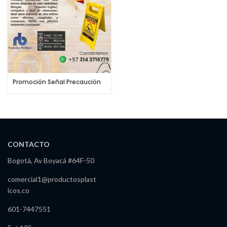
Promoción Señal Precaución
Piso mojado
CONTACTO
Bogotá, Av Boyacá #64F-50
comercial1@productosplast
icos.co
601-7447551