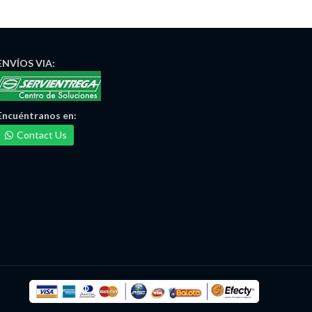
ENVÍOS
VIA:
Encuéntranos
en:
Contact Us