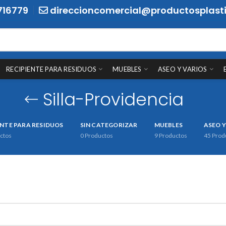
716779
direccioncomercial@productosplasti
RECIPIENTE PARA RESIDUOS
MUEBLES
ASEO Y VARIOS
Silla-Providencia
ENTE PARA RESIDUOS
SIN CATEGORIZAR
MUEBLES
ASEO Y
ctos
0
Productos
9
Productos
45
Prod