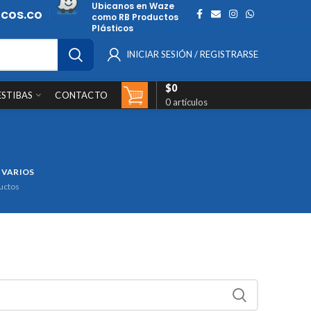
Ubicanos en Waze
cos.co
como RB Productos
Plásticos
INICIAR SESIÓN / REGISTRARSE
$
0
ESTIBAS
CONTACTO
0
artículos
 VARIOS
uctos