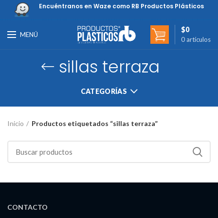
Encuéntranos en Waze como RB Productos Plásticos
$
0
MENÚ
0
artículos
sillas terraza
CATEGORÍAS
Inicio
Productos etiquetados “sillas terraza”
CONTACTO