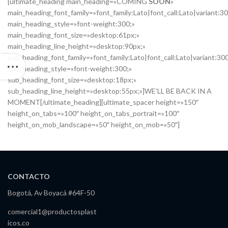
[ultimate_heading main_heading=»COMING
SOON
»
main_heading_font_family=»font_family:Lato|font_call:Lato|variant:3
main_heading_style=»font-weight:300;»
main_heading_font_size=»desktop:61px;»
main_heading_line_height=»desktop:90px;»
sub_heading_font_family=»font_family:Lato|font_call:Lato|variant:30
sub_heading_style=»font-weight:300;»
sub_heading_font_size=»desktop:18px;»
sub_heading_line_height=»desktop:55px;»]WE’LL BE BACK IN A
MOMENT[/ultimate_heading][ultimate_spacer height=»150″
height_on_tabs=»100″ height_on_tabs_portrait=»100″
height_on_mob_landscape=»50″ height_on_mob=»50″]
CONTACTO
Bogotá, Av Boyacá #64F-50
comercial1@productosplast
icos.co