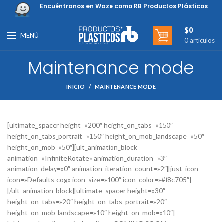
Encuéntranos en Waze como RB Productos Plásticos
$
0
MENÚ
0
artículos
Maintenance mode
INICIO
MAINTENANCE MODE
[ultimate_spacer height=»200″ height_on_tabs=»150″
height_on_tabs_portrait=»150″ height_on_mob_landscape=»50″
height_on_mob=»50″][ult_animation_block
animation=»InfiniteRotate» animation_duration=»3″
animation_delay=»0″ animation_iteration_count=»2″][just_icon
icon=»Defaults-cog» icon_size=»100″ icon_color=»#f8c705″]
[/ult_animation_block][ultimate_spacer height=»30″
height_on_tabs=»20″ height_on_tabs_portrait=»20″
height_on_mob_landscape=»10″ height_on_mob=»10″]