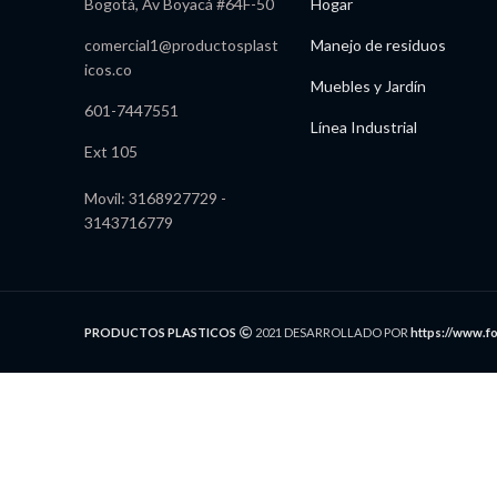
Bogotá, Av Boyacá #64F-50
Hogar
comercial1@productosplast
Manejo de residuos
icos.co
Muebles y Jardín
601-7447551
Línea Industrial
Ext 105
Movil: 3168927729 -
3143716779
PRODUCTOS PLASTICOS
2021 DESARROLLADO POR
https://www.f