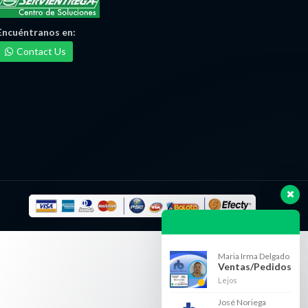
Encuéntranos
en:
Contact Us
Maria Irma Delgado
Ventas/Pedidos
Lejos
José Noriega