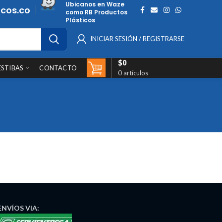
Ubicanos en Waze
cos.co
como RB Productos
Plásticos
INICIAR SESIÓN / REGISTRARSE
$
0
ESTIBAS
CONTACTO
0
artículos
ENVÍOS
VIA: