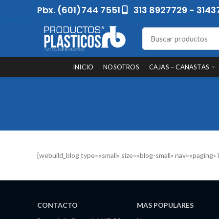
Pbx. (601)744 7551
313 8927729 - 3143
INICIO
NOSOTROS
CAJAS – CANASTAS
[webuild_blog type=»small» size=»blog-small» nav=»paging» l
CONTACTO
MAS POPULARES