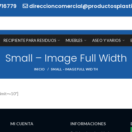
716779
direccioncomercial@productosplasti
RECIPIENTE PARA RESIDUOS
MUEBLES
ASEO Y VARIOS
Small – Image Full Width
INICIO
SMALL – IMAGE FULL WIDTH
imit=»10″]
MI CUENTA
INFORMACIONES