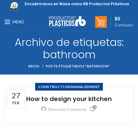
Encuéntranos en Waze como RB Productos Plásticos
$
0
MENÚ
0
artículos
Archivo de etiquetas:
bathroom
INICIO
POSTS ETIQUETADOS "BATHROOM"
CONSTRUCTION MANAGEMENT
27
How to design your kitchen
FEB
0
Dirección Comercial