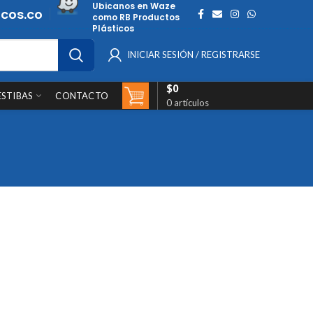
Ubicanos en Waze
cos.co
como RB Productos
Plásticos
INICIAR SESIÓN / REGISTRARSE
$
0
ESTIBAS
CONTACTO
0
artículos