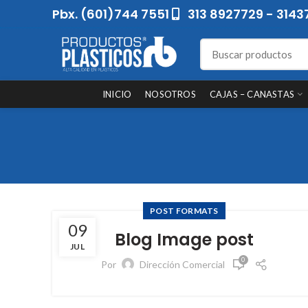
Pbx. (601)744 7551
313 8927729 - 3143
INICIO
NOSOTROS
CAJAS – CANASTAS
POST FORMATS
09
Blog Image post
JUL
0
Por
Dirección Comercial