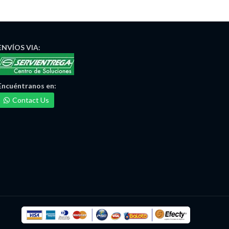
ENVÍOS
VIA:
Encuéntranos
en:
Contact Us