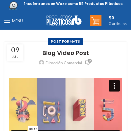
Encuéntranos en Waze como RB Productos Plásticos
$
0
MENÚ
0
artículos
POST FORMATS
09
Blog Video Post
JUL
0
Dirección Comercial