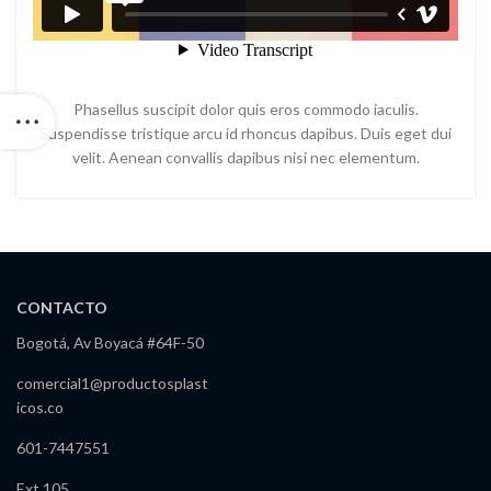
Phasellus suscipit dolor quis eros commodo iaculis.
Suspendisse tristique arcu id rhoncus dapibus. Duis eget dui
velit. Aenean convallis dapibus nisi nec elementum.
CONTACTO
Bogotá, Av Boyacá #64F-50
comercial1@productosplast
icos.co
601-7447551
Ext 105