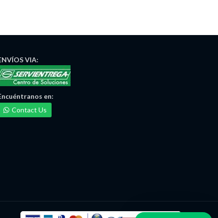
ENVÍOS
VIA:
Encuéntranos
en:
Contact Us