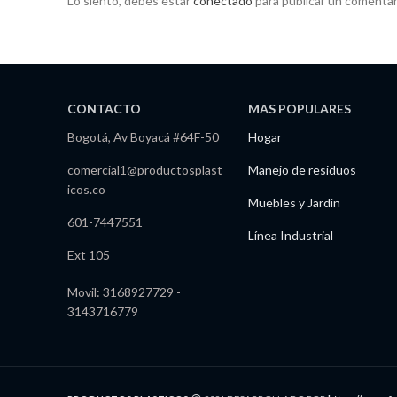
Lo siento, debes estar
conectado
para publicar un comentar
CONTACTO
MAS POPULARES
Bogotá, Av Boyacá #64F-50
Hogar
comercial1@productosplast
Manejo de residuos
icos.co
Muebles y Jardín
601-7447551
Línea Industrial
Ext 105
Movil: 3168927729 -
3143716779