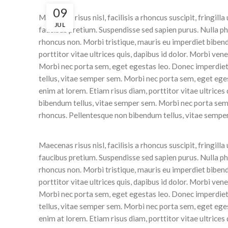
09
Maecenas risus nisl, facilisis a rhoncus suscipit, fringi
JUL
faucibus pretium. Suspendisse sed sapien purus. Nulla pha
rhoncus non. Morbi tristique, mauris eu imperdiet bibendu
porttitor vitae ultrices quis, dapibus id dolor. Morbi ve
Morbi nec porta sem, eget egestas leo. Donec imperdiet
tellus, vitae semper sem. Morbi nec porta sem, eget eges
enim at lorem. Etiam risus diam, porttitor vitae ultrices
bibendum tellus, vitae semper sem. Morbi nec porta sem,
rhoncus. Pellentesque non bibendum tellus, vitae sempe
Maecenas risus nisl, facilisis a rhoncus suscipit, fringi
faucibus pretium. Suspendisse sed sapien purus. Nulla pha
rhoncus non. Morbi tristique, mauris eu imperdiet bibendu
porttitor vitae ultrices quis, dapibus id dolor. Morbi ve
Morbi nec porta sem, eget egestas leo. Donec imperdiet
tellus, vitae semper sem. Morbi nec porta sem, eget eges
enim at lorem. Etiam risus diam, porttitor vitae ultrices