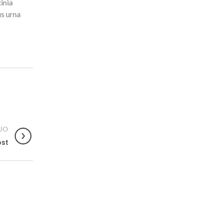
inia
us urna
UO
ost