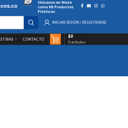
Ubicanos en Waze
cos.co
como RB Productos
Plásticos
INICIAR SESIÓN / REGISTRARSE
$
0
ESTIBAS
CONTACTO
0
artículos