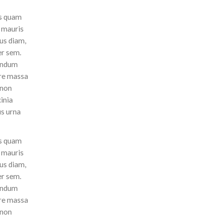
is quam
s mauris
sus diam,
er sem.
bendum
are massa
 non
inia
us urna
is quam
s mauris
sus diam,
er sem.
bendum
are massa
 non