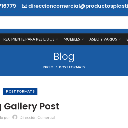
716779
direccioncomercial@productosplasti
RECIPIENTE PARA RESIDUOS
MUEBLES
ASEO Y VARIOS
Blog
INICIO
POST FORMATS
POST FORMATS
 Gallery Post
do por
Dirección Comercial