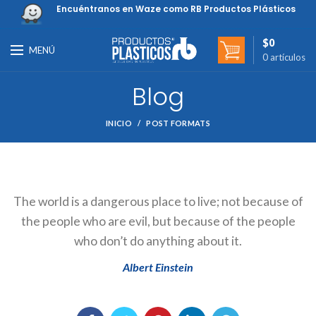
Encuéntranos en Waze como RB Productos Plásticos
$
0
MENÚ
0
artículos
Blog
INICIO
POST FORMATS
The world is a dangerous place to live; not because of
the people who are evil, but because of the people
who don’t do anything about it.
Albert Einstein