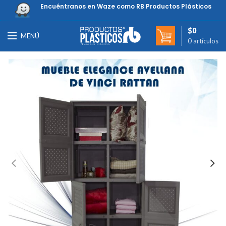
Encuéntranos en Waze como RB Productos Plásticos
$
0
MENÚ
0
artículos