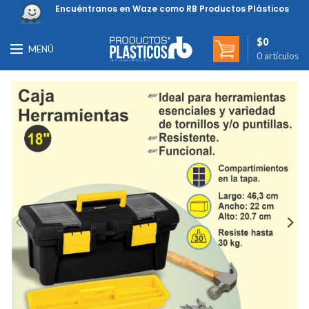
Encuéntranos en Waze como RB Productos Plásticos
$
0
MENÚ
0
artículos