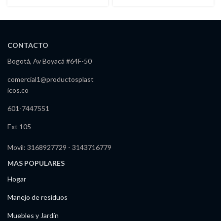
Pequeño 190 Lts
Niveles 18″
CONTACTO
Bogotá, Av Boyacá #64F-50
comercial1@productosplast
icos.co
601-7447551
Ext 105
Movil: 3168927729 - 3143716779
MAS POPULARES
Hogar
Manejo de residuos
Muebles y Jardín