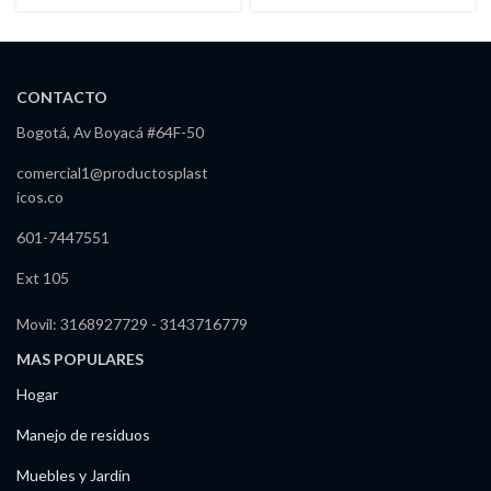
Redonda
Jumbo 1.525 Lts
CONTACTO
Bogotá, Av Boyacá #64F-50
comercial1@productosplast
icos.co
601-7447551
Ext 105
Movil: 3168927729 - 3143716779
MAS POPULARES
Hogar
Manejo de residuos
Muebles y Jardín