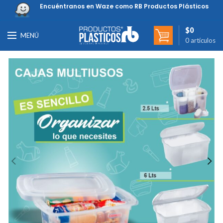
Encuéntranos en Waze como RB Productos Plásticos
$
0
MENÚ
0
artículos