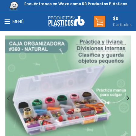
Encuéntranos en Waze como RB Productos Plásticos
$
0
MENÚ
0
artículos