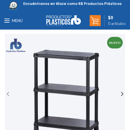
Encuéntranos en Waze como RB Productos Plásticos
$
0
MENÚ
0
artículos
NUEVO