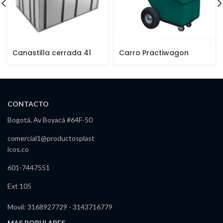
Canastilla cerrada 41
Carro Practiwagon
cms
Pequeño 190 Lts
CONTACTO
Bogotá, Av Boyacá #64F-50
comercial1@productosplast
icos.co
601-7447551
Ext 105
Movil: 3168927729 - 3143716779
MAS POPULARES