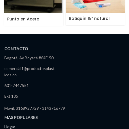
Botiquín 18″ natural
Punto en Acero
Inoxidable
CONTACTO
Bogotá, Av Boyacá #64F-50
comercial1@productosplast
icos.co
601-7447551
Ext 105
Movil: 3168927729 - 3143716779
MAS POPULARES
Hogar