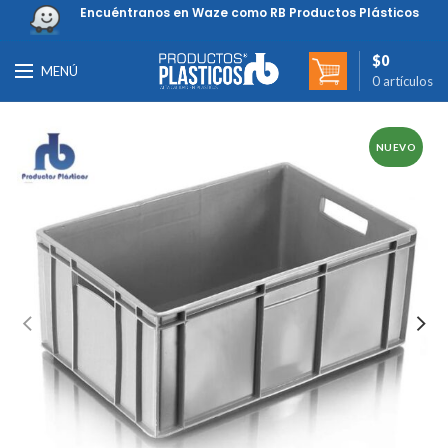
Encuéntranos en Waze como RB Productos Plásticos
$
0
MENÚ
0
artículos
NUEVO