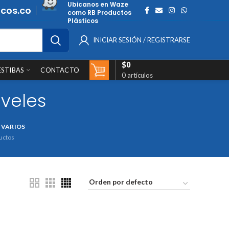
Ubicanos en Waze
cos.co
como RB Productos
Plásticos
INICIAR SESIÓN / REGISTRARSE
$
0
ESTIBAS
CONTACTO
0
artículos
veles
 VARIOS
uctos