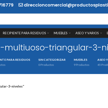
716779
direccioncomercial@productosplasti
RECIPIENTE PARA RESIDUOS
MUEBLES
ASEO Y VARIOS
-multiuoso-triangular-3-ni
ENTE PARA RESIDUOS
SIN CATEGORIZAR
MUEBLES
ASEO Y
ctos
0
Productos
9
Productos
45
Prod
lar-3-niveles”