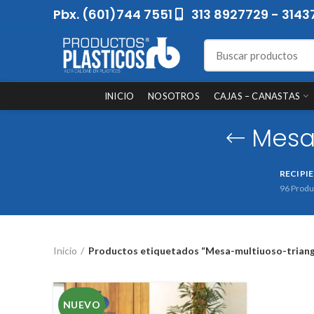
Pbx. (601)744 7551
313 8927729 - 3143
INICIO
NOSOTROS
CAJAS – CANASTAS
Mesa
RECIPI
96
Produ
Inicio
Productos etiquetados “Mesa-multiuoso-triangu
NUEVO