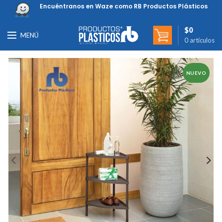
Encuéntranos en Waze como RB Productos Plásticos
$
0
MENÚ
0
artículos
NUEVO