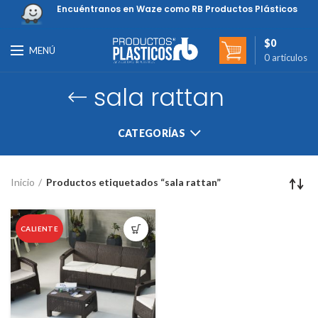
Encuéntranos en Waze como RB Productos Plásticos
$
0
MENÚ
0
artículos
sala rattan
CATEGORÍAS
Inicio
Productos etiquetados “sala rattan”
CALIENTE