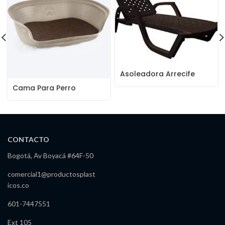
Asoleadora Arrecife
Wengue
Cama Para Perro
CONTACTO
Bogotá, Av Boyacá #64F-50
comercial1@productosplast
icos.co
601-7447551
Ext 105