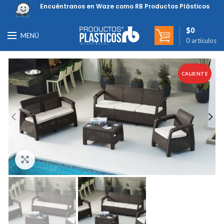
Encuéntranos en Waze como RB Productos Plásticos
$
0
MENÚ
0
artículos
CALIENTE
Clic para ampliar