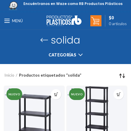
Encuéntranos en Waze como RB Productos Plásticos
$
0
MENÚ
0
artículos
solida
CATEGORÍAS
Inicio
Productos etiquetados “solida”
NUEVO
NUEVO