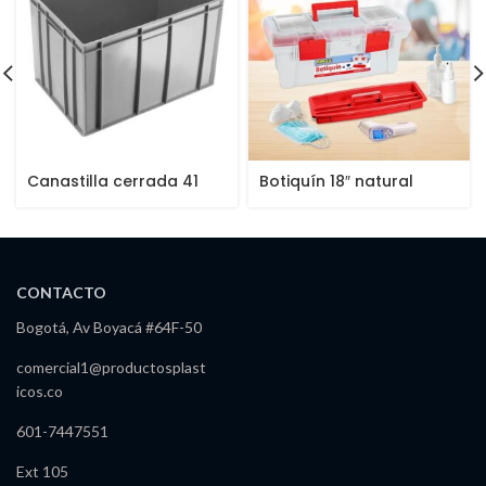
Canastilla cerrada 41
Botiquín 18″ natural
cms
CONTACTO
Bogotá, Av Boyacá #64F-50
comercial1@productosplast
icos.co
601-7447551
Ext 105