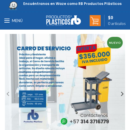
Encuéntranos en Waze como RB Productos Plásticos
$
0
MENÚ
0
artículos
NUEVO