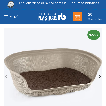
Encuéntranos en Waze como RB Productos Plásticos
$
0
MENÚ
0
artículos
NUEVO