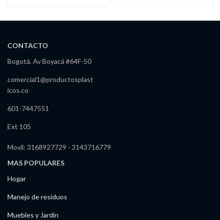
Inoxidable
CONTACTO
Bogotá, Av Boyacá #64F-50
comercial1@productosplast
icos.co
601-7447551
Ext 105
Movil: 3168927729 - 3143716779
MAS POPULARES
Hogar
Manejo de residuos
Muebles y Jardín