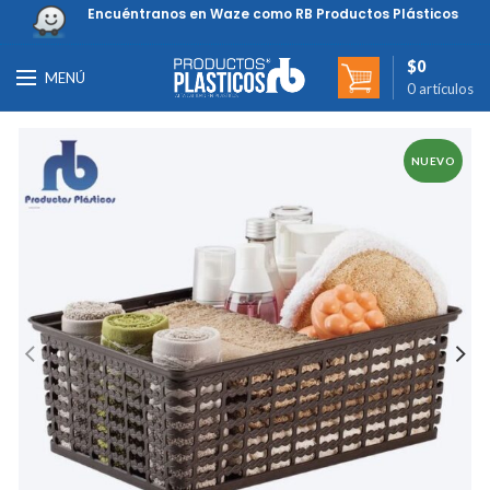
Encuéntranos en Waze como RB Productos Plásticos
$
0
MENÚ
0
artículos
NUEVO