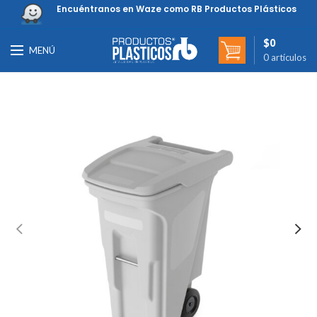
Encuéntranos en Waze como RB Productos Plásticos
$
0
MENÚ
0
artículos