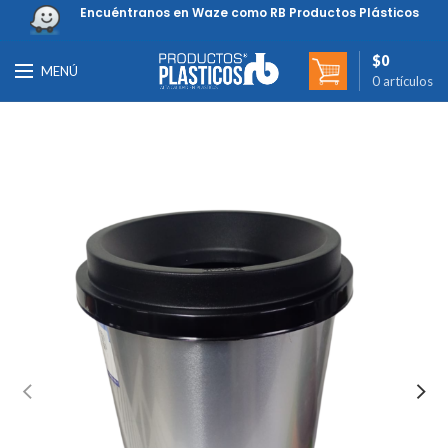
Encuéntranos en Waze como RB Productos Plásticos
$
0
MENÚ
0
artículos