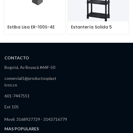
Estiba Lisa ER-100S-4E
Estantería Solida 5
Niveles 12″
CONTACTO
Bogotá, Av Boyacá #64F-50
comercial1@productosplast
icos.co
601-7447551
Ext 105
Movil: 3168927729 - 3143716779
MAS POPULARES