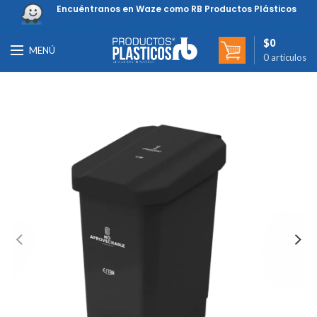
Encuéntranos en Waze como RB Productos Plásticos
$
0
MENÚ
0
artículos