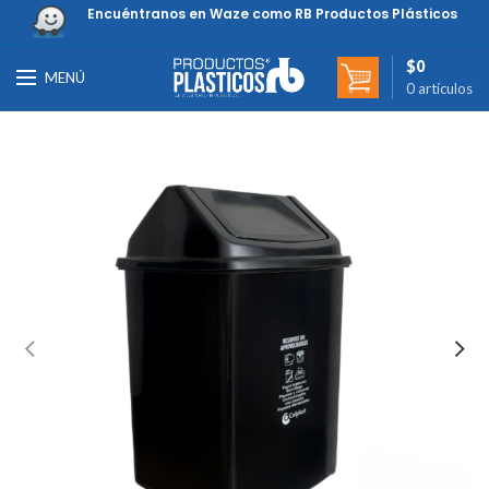
Encuéntranos en Waze como RB Productos Plásticos
$
0
MENÚ
0
artículos