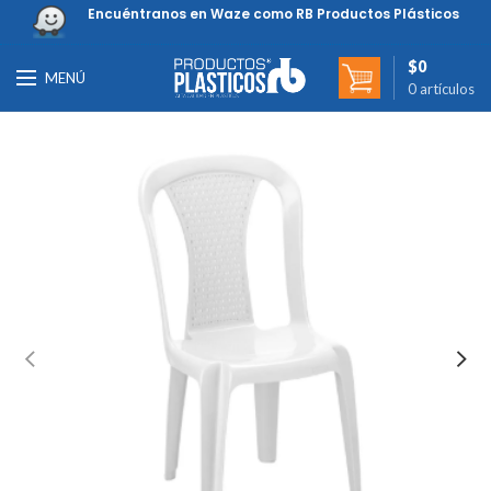
Encuéntranos en Waze como RB Productos Plásticos
$
0
MENÚ
0
artículos