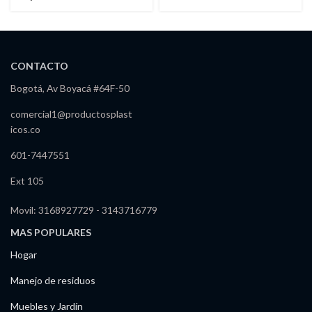
Redonda
CONTACTO
Bogotá, Av Boyacá #64F-50
comercial1@productosplast
icos.co
601-7447551
Ext 105
Movil: 3168927729 - 3143716779
MAS POPULARES
Hogar
Manejo de residuos
Muebles y Jardín